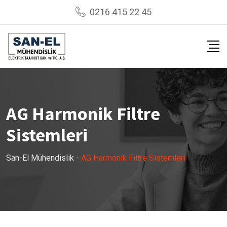
Skip
0216 415 22 45
to
content
AG Harmonik Filtre
Sistemleri
San-El Mühendislik
-
AG Harmonik Filtre Sistemleri